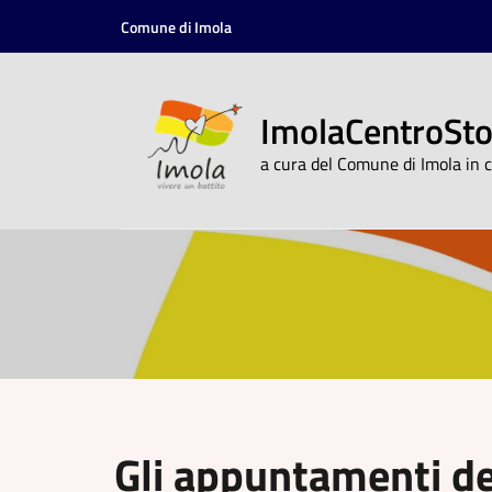
Vai al contenuto
Vai alla navigazione
Vai al footer
Comune di Imola
ImolaCentroSto
a cura del Comune di Imola in c
ImolaCentroStori
Gli appuntamenti d