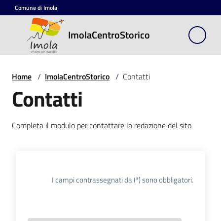
Vai al contenuto
Vai alla navigazione
Vai al footer
Comune di Imola
ImolaCentroStorico
ImolaCentroStorico
a cura del Comune di
Imola in collaborazione
con le Associazioni di
Home
/
ImolaCentroStorico
/
Contatti
categoria
Contatti
Completa il modulo per contattare la redazione del sito
Seguici
su
I campi contrassegnati da (*) sono obbligatori.