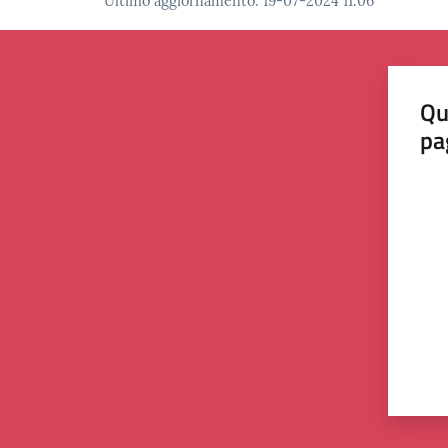
Ultimo aggiornamento
:
19-07-2024 11:06
Qu
pa
Valut