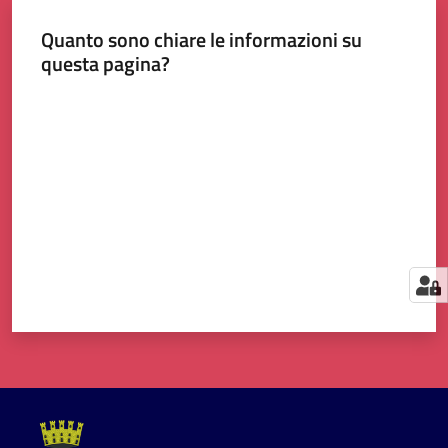
Quanto sono chiare le informazioni su
questa pagina?
Contatti
Valuta da 1 a 5 stelle
Menu selezionato