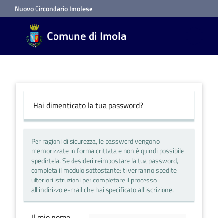
Vai al contenuto
Vai alla navigazione
Vai al footer
Nuovo Circondario Imolese
Comune di Imola
Hai dimenticato la tua password?
Per ragioni di sicurezza, le password vengono
memorizzate in forma crittata e non è quindi possibile
spedirtela. Se desideri reimpostare la tua password,
completa il modulo sottostante: ti verranno spedite
ulteriori istruzioni per completare il processo
all'indirizzo e-mail che hai specificato all'iscrizione.
Il mio nome